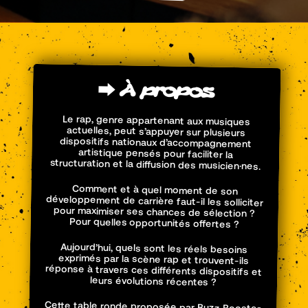
⮕
À
propos
Le rap, genre appartenant aux musiques
actuelles, peut s’appuyer sur plusieurs
dispositifs nationaux d’accompagnement
artistique pensés pour faciliter la
structuration et la diffusion des musicien·nes.
Comment et à quel moment de son
développement de carrière faut-il les solliciter
pour maximiser ses chances de sélection ?
Pour quelles opportunités offertes ?
Aujourd’hui, quels sont les réels besoins
exprimés par la scène rap et trouvent-ils
réponse à travers ces différents dispositifs et
leurs évolutions récentes ?
Cette table ronde proposée par Buzz Booster
invite à un échange direct entre des
dispositifs nationaux (Le FAIR, iNOUïS, Chantier
des Francofolies, Buzz Booster) et les