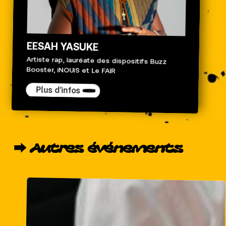
EESAH YASUKE
Artiste rap, lauréate des dispositifs Buzz
Booster, iNOUïS et Le FAIR
Plus d'infos
⮕
Autres
événements
Workshop
entrepreneuriat
culturel
:
le