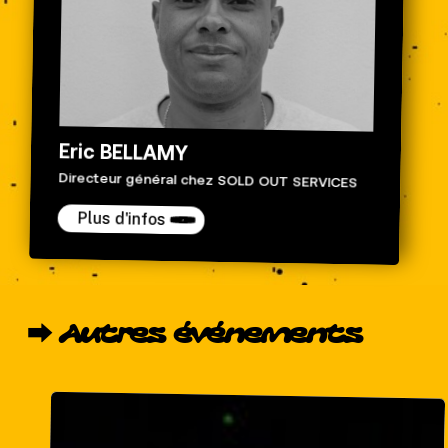
Eric BELLAMY
Directeur général chez SOLD OUT SERVICES
Plus d'infos
⮕
Autres
événements
Yardland
x
Shotgun