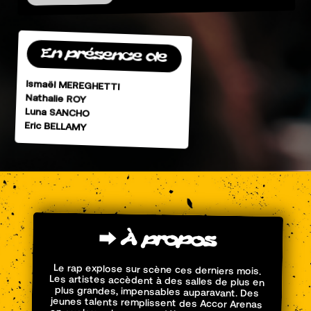
En présence de
Ismaël MEREGHETTI
Nathalie ROY
Luna SANCHO
Eric BELLAMY
⮕
À
propos
Le rap explose sur scène ces derniers mois.
Les artistes accèdent à des salles de plus en
plus grandes, impensables auparavant. Des
jeunes talents remplissent des Accor Arenas
en quelques heures en début de carrière, les
têtes d’affiche multiplient les shows au Stade
de France, et les scènes des festivals
deviennent gigantesques. L’ampleur de
l’industrie du live a atteint un niveau inédit,