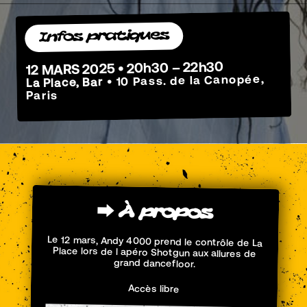
Infos pratiques
12 MARS 2025 • 20h30 – 22h30
• 10 Pass. de la Canopée,
La Place, Bar
Paris
⮕
À
propos
Le 12 mars
, Andy 4000 prend le contrôle de La
Place lors de l apéro Shotgun aux allures de
grand dancefloor.
Accès libre