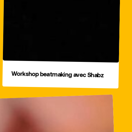
Workshop beatmaking avec Shabz
orkshop
hoto
mages
mparfaites,
mages