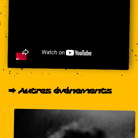
⮕
Autres
événements
Workshop
beatmaking
avec
Shabz