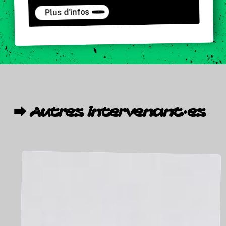
Plus d'infos
⮕
Autres
intervenant·es
William
EDORH