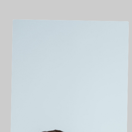
DJ
EL
DANY