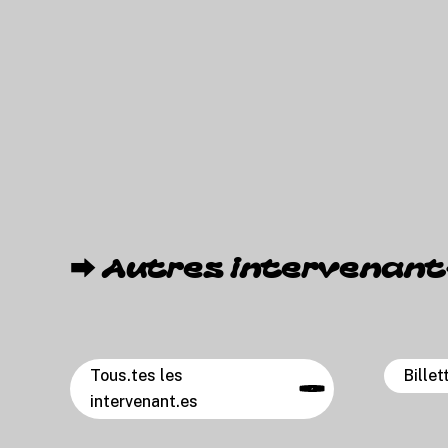
⮕
A
u
t
r
e
s
i
n
t
e
r
v
e
n
a
n
t
Tous.tes les
Billet
intervenant.es