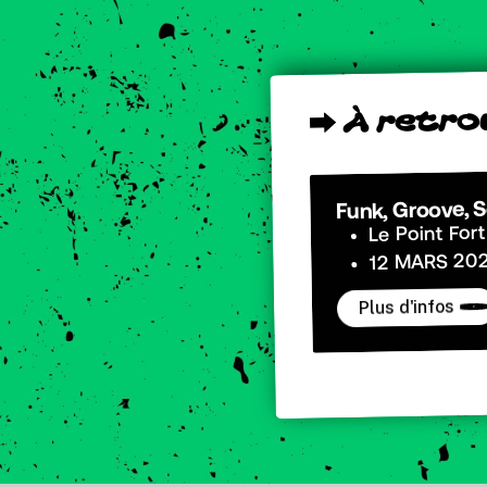
o
r
t
e
r
À
⮕
Funk, Groove, S
Le Point Fort
12 MARS 202
Plus d'infos