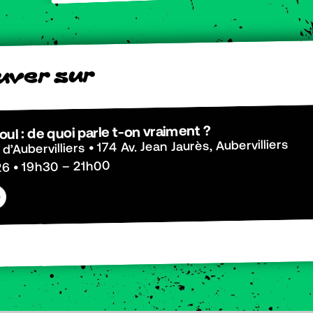
r
u
s
r
e
v
u
oul : de quoi parle t-on vraiment ?
 d’Aubervilliers • 174 Av. Jean Jaurès, Aubervilliers
6 • 19h30 – 21h00