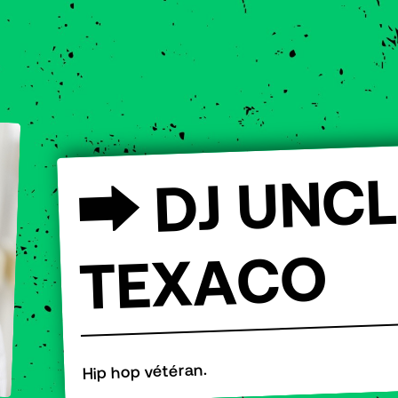
L
C
N
U
J
D
⮕
O
C
A
X
E
T
Hip hop vétéran.