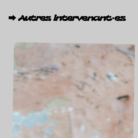
⮕
Autres
intervenant·es
Fatima
ROJAS