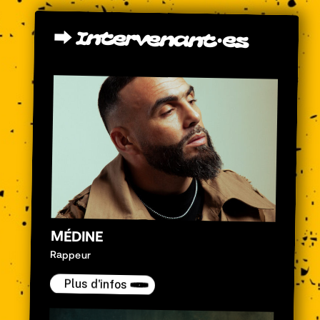
⮕
Intervenant·es
MÉDINE
Rappeur
Plus d'infos