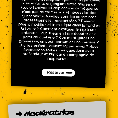
rappeur·ses.
Réserver
Modératrice
⮕