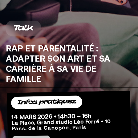
Talk
RAP
ET
PARENTALITÉ
:
ADAPTER
SON
ART
ET
SA
CARRIÈRE
À
SA
VIE
DE
FAMILLE
Infos pratiques
14 MARS 2026 • 14h30 – 16h
• 10
La Place, Grand studio Léo Ferré
Pass. de la Canopée, Paris