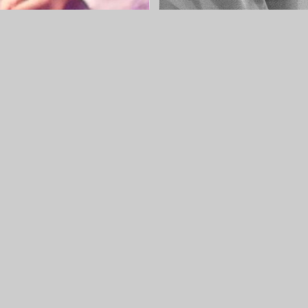
Lola LEVENT
OA
terie