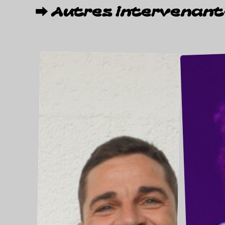
⮕
A
u
t
r
e
s
i
n
t
e
r
v
e
n
a
n
t
Pierrick
NOA
VIALLY