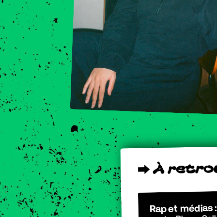
o
r
t
e
r
À
⮕
Rap et médias :