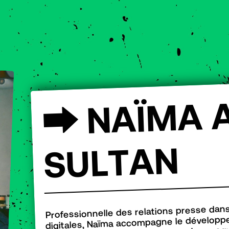
A
M
Ï
A
N
⮕
N
A
T
L
U
S
Professionnelle des relations presse dans
digitales, Naïma accompagne le développ