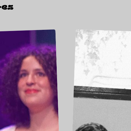
·
e
s
Lola
LEVENT