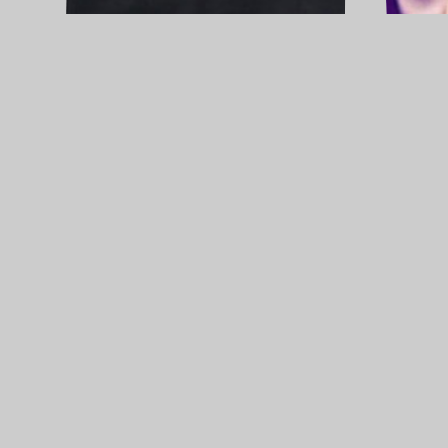
Pierrick VIALLY
N
Tous.tes les
Billet