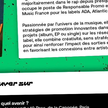
majoritairement dans le rap depuis presqu
occupe le poste de Responsable Promo et
Music France pour les labels ADA, Atlantic
Passionnée par l’univers de la musique, el
stratégies de promotion innovantes dans le
projets (album, EP ou single) sur les rés
label, elle combine créativité, sens stra
pour ainsi renforcer l’impact des sortie
en favorisant les connexions entre artist
r
u
s
r
e
v
u
 quel avenir ?