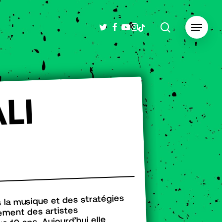
search
twitter
facebook
youtube
instagram
tiktok
Menu
I
L
A
 la musique et des stratégies
ement des artistes