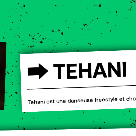
I
N
A
H
E
T
⮕
Tehani est une danseuse freestyle et ch