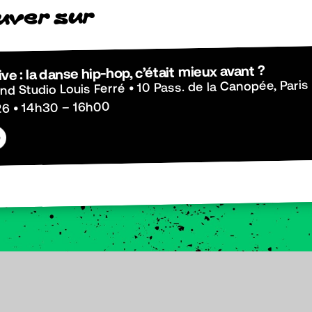
r
u
s
r
e
v
u
ve : la danse hip-hop, c’était mieux avant ?
nd Studio Louis Ferré • 10 Pass. de la Canopée, Paris
6 • 14h30 – 16h00