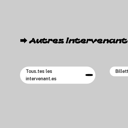
⮕
A
u
t
r
e
s
i
n
t
e
r
v
e
n
a
n
t
Tous.tes les
Billet
intervenant.es