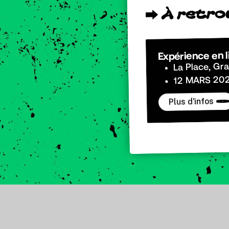
o
r
t
e
r
À
⮕
Expérience en li
La Place, Gra
12 MARS 202
Plus d'infos