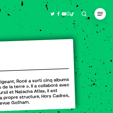
search
twitter
facebook
youtube
instagram
tiktok
Menu
xigeant, Rocé a sorti cinq albums
de la terre ». Il a collaboré avec
sil et Natacha Atlas, il est
a propre structure, Hors Cadres,
 revue Gotham.