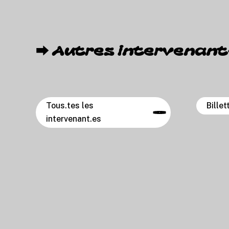
⮕
A
u
t
r
e
s
i
n
t
e
r
v
e
n
a
n
t
Tous.tes les
Billet
intervenant.es