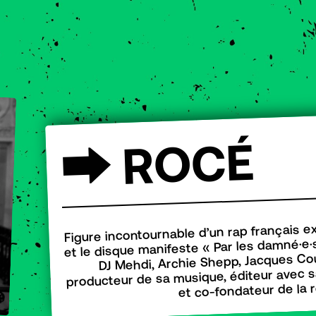
É
C
O
R
⮕
Figure incontournable d’un rap français e
et le disque manifeste « Par les damné·e·s 
DJ Mehdi, Archie Shepp, Jacques Cour
producteur de sa musique, éditeur avec s
et co-fondateur de la