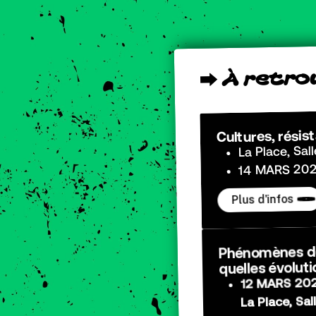
o
r
t
e
r
À
⮕
Cultures, résis
La Place, Sal
14 MARS 202
Plus d'infos
Phénomènes de 
quelles évoluti
12 MARS 202
La Place, Sa