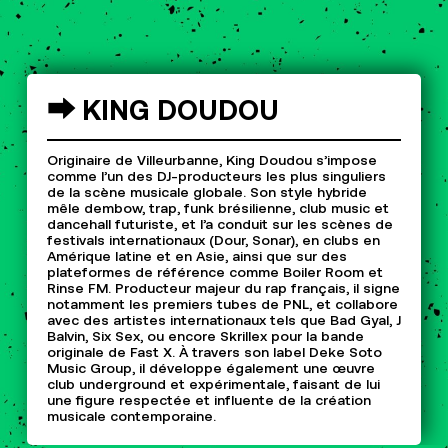
⮕
KING
DOUDOU
Originaire de Villeurbanne, King Doudou s’impose
comme l’un des DJ-producteurs les plus singuliers
de la scène musicale globale. Son style hybride
mêle dembow, trap, funk brésilienne, club music et
dancehall futuriste, et l’a conduit sur les scènes de
festivals internationaux (Dour, Sonar), en clubs en
Amérique latine et en Asie, ainsi que sur des
plateformes de référence comme Boiler Room et
Rinse FM. Producteur majeur du rap français, il signe
notamment les premiers tubes de PNL, et collabore
avec des artistes internationaux tels que Bad Gyal, J
Balvin, Six Sex, ou encore Skrillex pour la bande
originale de Fast X. À travers son label Deke Soto
Music Group, il développe également une œuvre
club underground et expérimentale, faisant de lui
une figure respectée et influente de la création
musicale contemporaine.