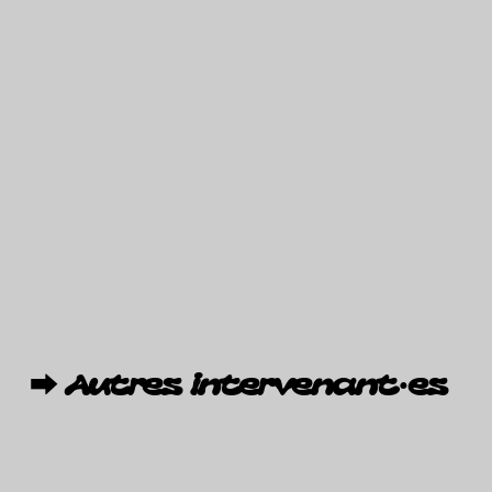
⮕
Autres
intervenant·es