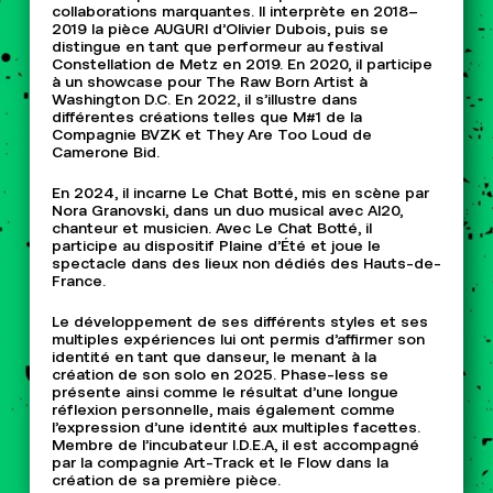
collaborations marquantes. Il interprète en 2018–
2019 la pièce AUGURI d’Olivier Dubois, puis se
distingue en tant que performeur au festival
Constellation de Metz en 2019. En 2020, il participe
à un showcase pour The Raw Born Artist à
Washington D.C. En 2022, il s’illustre dans
différentes créations telles que M#1 de la
Compagnie BVZK et They Are Too Loud de
Camerone Bid.
En 2024, il incarne Le Chat Botté, mis en scène par
Nora Granovski, dans un duo musical avec Al20,
chanteur et musicien. Avec Le Chat Botté, il
participe au dispositif Plaine d’Été et joue le
spectacle dans des lieux non dédiés des Hauts-de-
France.
Le développement de ses différents styles et ses
multiples expériences lui ont permis d’affirmer son
identité en tant que danseur, le menant à la
création de son solo en 2025. Phase-less se
présente ainsi comme le résultat d’une longue
réflexion personnelle, mais également comme
l’expression d’une identité aux multiples facettes.
Membre de l’incubateur I.D.E.A, il est accompagné
par la compagnie Art-Track et le Flow dans la
création de sa première pièce.