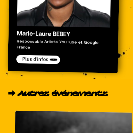
Marie-Laure BEBEY
Responsable Artiste YouTube et Google
France
Plus d'infos
⮕
Autres
événements
Workshop
beatmaking
avec
Shabz