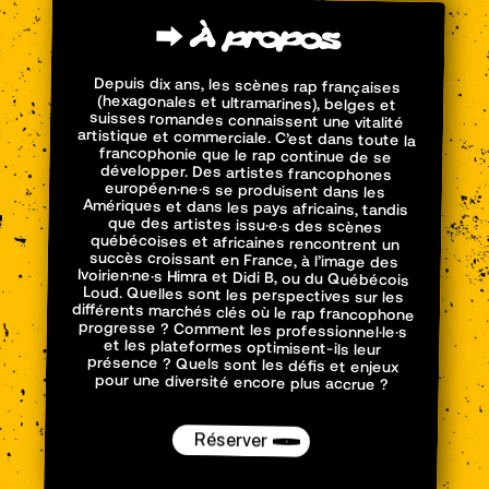
⮕
À
propos
Depuis dix ans, les scènes rap françaises
(hexagonales et ultramarines), belges et
suisses romandes connaissent une vitalité
artistique et commerciale. C’est dans toute la
francophonie que le rap continue de se
développer. Des artistes francophones
européen·ne·s se produisent dans les
Amériques et dans les pays africains, tandis
que des artistes issu·e·s des scènes
québécoises et africaines rencontrent un
succès croissant en France, à l’image des
Ivoirien·ne·s Himra et Didi B, ou du Québécois
Loud. Quelles sont les perspectives sur les
différents marchés clés où le rap francophone
progresse ? Comment les professionnel·le·s
et les plateformes optimisent-ils leur
présence ? Quels sont les défis et enjeux
pour une diversité encore plus accrue ?
Réserver