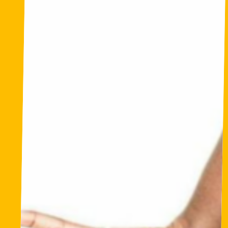
Gomis
(clubbing
training)