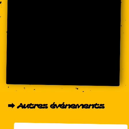
⮕
Autres
événements
Antoinette