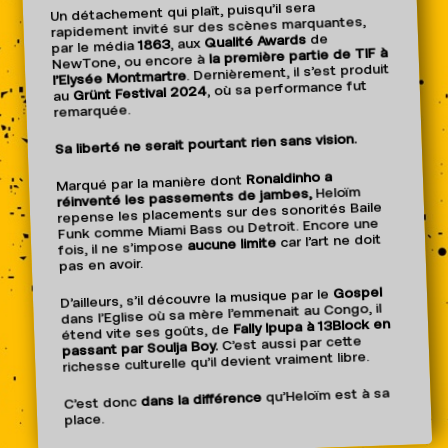
Un détachement qui plaît, puisqu’il sera
rapidement invité sur des scènes marquantes,
de
Qualité Awards
, aux
1863
par le média
la première partie de TIF à
NewTone, ou encore à
. Dernièrement, il s’est produit
l’Elysée Montmartre
, où sa performance fut
Grünt Festival 2024
au
remarquée.
Sa liberté ne serait pourtant rien sans vision.
Ronaldinho a
Marqué par la manière dont
Heloïm
réinventé les passements de jambes,
repense les placements sur des sonorités Baile
Funk comme Miami Bass ou Detroit. Encore une
car l’art ne doit
aucune limite
fois, il ne s’impose
pas en avoir.
Gospel
D’ailleurs, s’il découvre la musique par le
dans l’Eglise où sa mère l’emmenait au Congo, il
Fally Ipupa à 13Block en
étend vite ses goûts, de
C’est aussi par cette
passant par Soulja Boy.
richesse culturelle qu’il devient vraiment libre.
qu’Heloïm est à sa
dans la différence
C’est donc
place.