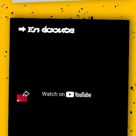
⮕
En
écoute